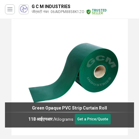
G C M INDUSTRIES
TRUSTED
जीएसटी नंबर. 06AIDPM8858K1ZO
SELLER
Green Opaque PVC Strip Curtain Roll
118 आईएनआर
/
Kilograms
Get a Price/Quote